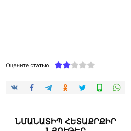
Оцените статью
ՆՄԱՆԱՏԻՊ ՀԵՏԱՔՐՔԻՐ