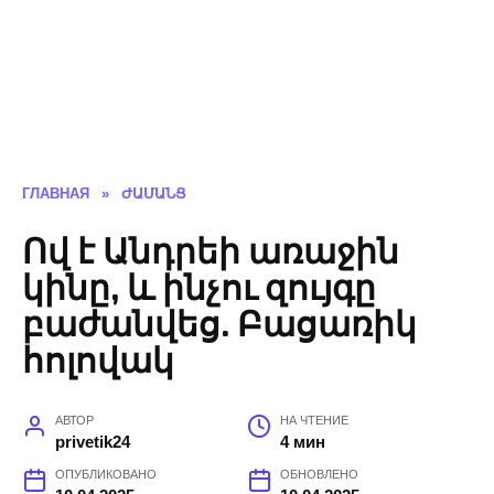
ГЛАВНАЯ
»
ԺԱՄԱՆՑ
Ով է Անդրեի առաջին
կինը, և ինչու զույգը
բաժանվեց. Բացառիկ
հոլովակ
АВТОР
НА ЧТЕНИЕ
privetik24
4 мин
ОПУБЛИКОВАНО
ОБНОВЛЕНО