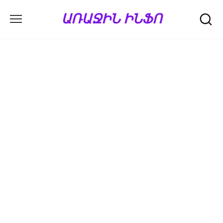
Перейти
ԱՌԱՋԻՆ ԻՆՖՈ
к
содержанию