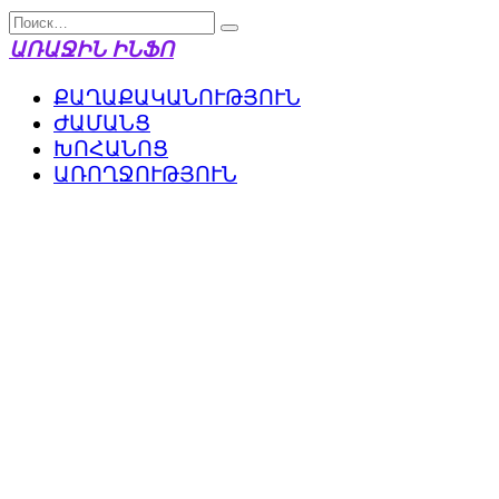
Перейти
Search
к
for:
ԱՌԱՋԻՆ ԻՆՖՈ
содержанию
ՔԱՂԱՔԱԿԱՆՈՒԹՅՈՒՆ
ԺԱՄԱՆՑ
ԽՈՀԱՆՈՑ
ԱՌՈՂՋՈՒԹՅՈՒՆ