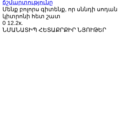
ճշմարտությունը
Մենք բոլորս գիտենք, որ սննդի սոդան
կիտրոնի հետ շատ
0
12.2к.
ՆՄԱՆԱՏԻՊ ՀԵՏԱՔՐՔԻՐ ՆՅՈՒԹԵՐ