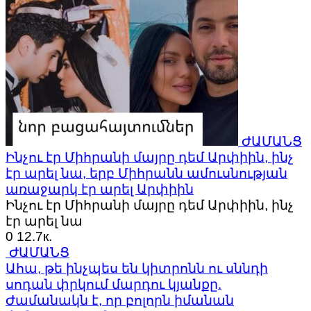
ԺԱՄԱՆՑ
Ինչու էր Միհրանի մայրը դեմ Արփիին, ինչ
էր արել նա, երբ Միհրանն ամուսնության
առաջարկ էր արել Արփիին
Ինչու էր Միհրանի մայրը դեմ Արփիին, ինչ
էր արել նա
0
12.7к.
ԺԱՄԱՆՑ
Ահա, թե ինչպես են կիտրոնն ու սննդի
սոդան փրկում մարդու կյանքը.
Ժամանակն է, որ բոլորն իմանան