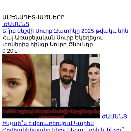
ԱՄԵՆԱԴԻՏՎԱԾՆԵՐԸ
ԺԱՄԱՆՑ
Ե՞րբ կնշվի Սուրբ Զատիկը 2025 թվականին
Հայ Առաքելական Սուրբ Եկեղեցու
տոներից հինգը Սուրբ Ծնունդը
0
20к.
ԺԱՄԱՆՑ
Ինչպե՞ս է վերաբերվում Կարեն
Հովհաննիսյանը կնոջ կերպարին և ինչու՞