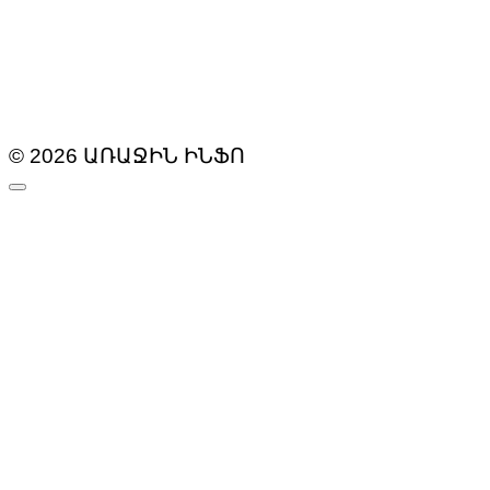
© 2026 ԱՌԱՋԻՆ ԻՆՖՈ