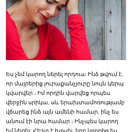
Ես չեմ կարող ներել որդուս։ Ինձ թվում է,
որ մայրերից յուրաքանչյուրը նույն կերպ
կվարվեր ։ Իմ որդին վարվեց որպես
վերջին սրիկա, սև երախտամոռությամբ
վճարեց ինձ այն ամենի համար, ինչ ես
անում էի նրա համար ։ Ինչպես կարող
եմ ներել: Հեշտ է խոսել, երբ կողքից ես