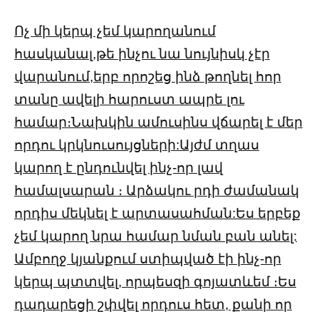
Ոչ մի կերպ չեմ կարողանում
հասկանալ,թե ինչու նա նույնիսկ չէր
վարանում,երբ որոշեց ինձ թողնել հոր
տանը ավելի հարուստ ապրե լու
համար։Նախկին ամուսինս վճարել է մեր
որդու կրկնուսույցների:Այժմ տղաս
կարող է ընդունվել ինչ-որ լավ
համալսարան ։ Արձակու րդի ժամանակ
որդիս մեկնել է արտասահման:Ես երբեք
չեմ կարող նրա համար նման բան անել:
Ամբողջ կյանքում ստիպված էի ինչ-որ
կերպ պտտվել, որպեսզի գոյատևեմ ։Ես
դադարեցի շփվել որդուս հետ, քանի որ