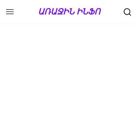
Перейти
ԱՌԱՋԻՆ ԻՆՖՈ
к
содержанию