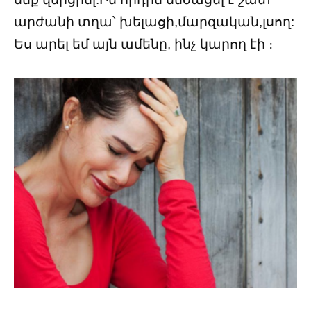
արժանի տղա՝ խելացի,մարզական,լսող:
Ես արել եմ այն ամենը, ինչ կարող էի ։