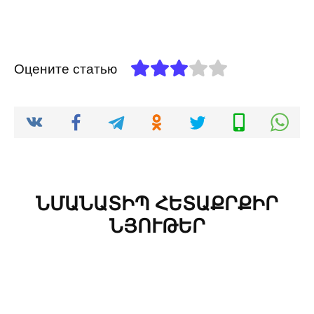
Оцените статью
ՆՄԱՆԱՏԻՊ ՀԵՏԱՔՐՔԻՐ
ՆՅՈՒԹԵՐ