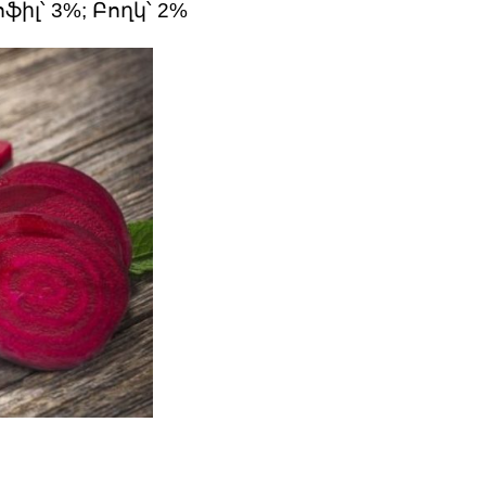
իլ՝ 3%; Բողկ՝ 2%