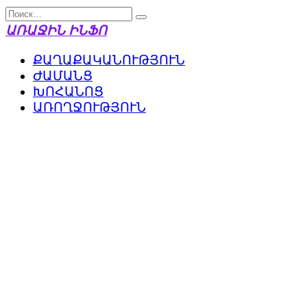
Перейти
Search
к
for:
ԱՌԱՋԻՆ ԻՆՖՈ
содержанию
ՔԱՂԱՔԱԿԱՆՈՒԹՅՈՒՆ
ԺԱՄԱՆՑ
ԽՈՀԱՆՈՑ
ԱՌՈՂՋՈՒԹՅՈՒՆ