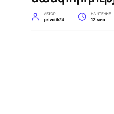
АВТОР
НА ЧТЕНИЕ
privetik24
12 мин