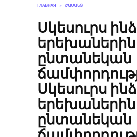
ГЛАВНАЯ
»
ԺԱՄԱՆՑ
Սկեսուրս ինձ
երեխաներին
ընտանեկան
ճամփորդությ
Սկեսուրս ինձ
երեխաներին
ընտանեկան
ճամփորդությ