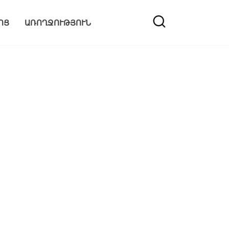
ՈՑ
ԱՌՈՂՋՈՒԹՅՈՒՆ