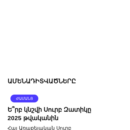
ԱՄԵՆԱԴԻՏՎԱԾՆԵՐԸ
ԺԱՄԱՆՑ
Ե՞րբ կնշվի Սուրբ Զատիկը
2025 թվականին
Հայ Առաքելական Սուրբ