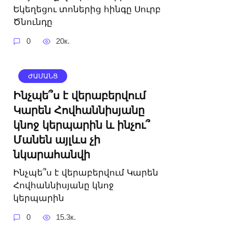
Եկեղեցու տոներից հինգը Սուրբ
Ծնունդը
0
20к.
ԺԱՄԱՆՑ
Ինչպե՞ս է վերաբերվում
Կարեն Հովհաննիսյանը
կնոջ կերպարին և ինչու՞
Մանեն այլևս չի
նկարահանվի
Ինչպե՞ս է վերաբերվում Կարեն
Հովհաննիսյանը կնոջ
կերպարին
0
15.3к.