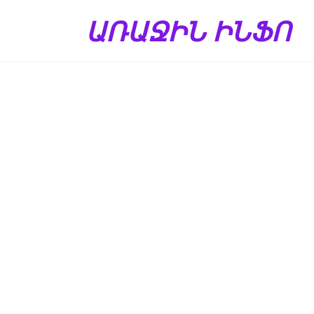
Перейти
ԱՌԱՋԻՆ ԻՆՖՈ
к
содержанию