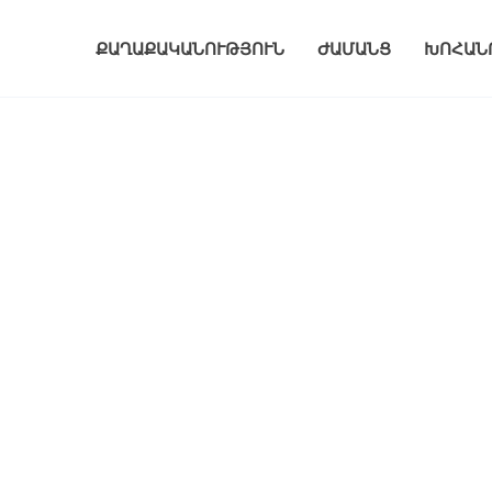
ՔԱՂԱՔԱԿԱՆՈՒԹՅՈՒՆ
ԺԱՄԱՆՑ
ԽՈՀԱՆ