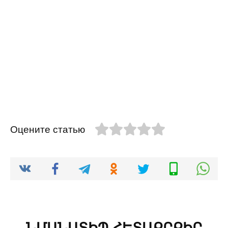
Оцените статью
ՆՄԱՆԱՏԻՊ ՀԵՏԱՔՐՔԻՐ