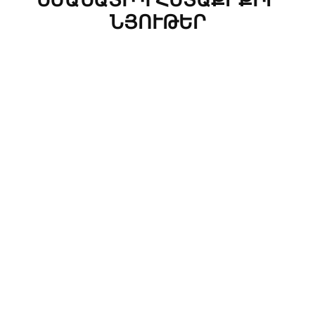
ՆՅՈՒԹԵՐ