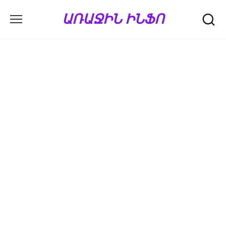
Перейти
ԱՌԱՋԻՆ ԻՆՖՈ
к
содержанию