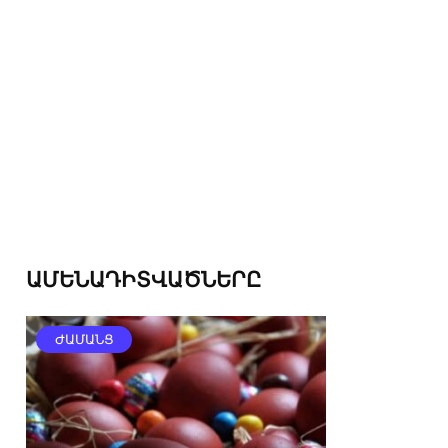
ԱՄԵՆԱԴԻՏՎԱԾՆԵՐԸ
ԺԱՄԱՆՑ