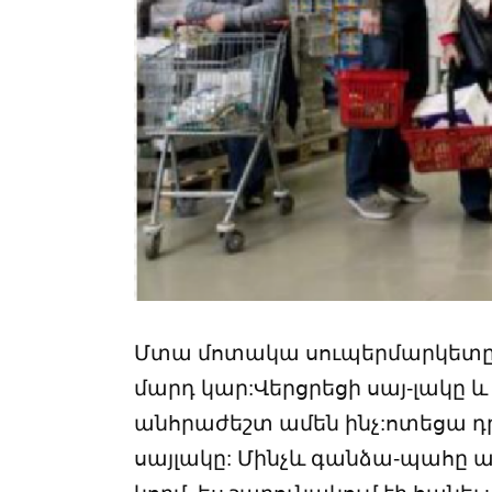
Մտա մոտակա սուպերմարկետը:
մարդ կար:Վերցրեցի սայ-լակը 
անհրաժեշտ ամեն ինչ:ոտեցա դ
սայլակը: Մինչև գանձա-պահը ա