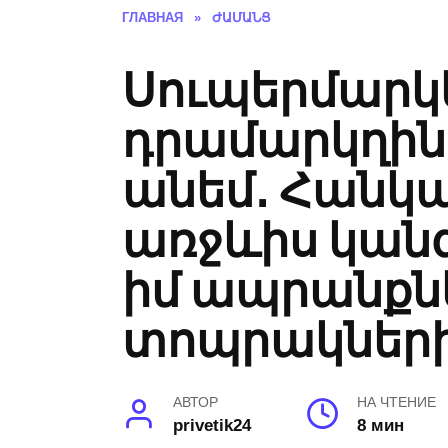
ГЛАВНАЯ
»
ԺԱՄԱՆՑ
Սուպերմարկ
դրամարկղին,
անեմ․ Հանկա
առջևիս կանգ
իմ ապրանքնե
տոպրակների մ
АВТОР
НА ЧТЕНИЕ
privetik24
8 мин