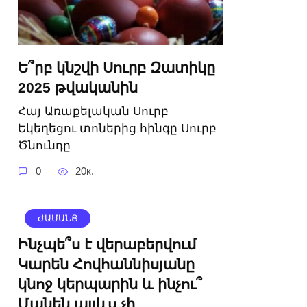
Ե՞րբ կնշվի Սուրբ Զատիկը
2025 թվականին
Հայ Առաքելական Սուրբ
Եկեղեցու տոներից հինգը Սուրբ
Ծնունդը
0
20к.
ԺԱՄԱՆՑ
Ինչպե՞ս է վերաբերվում
Կարեն Հովհաննիսյանը
կնոջ կերպարին և ինչու՞
Մանեն այլևս չի