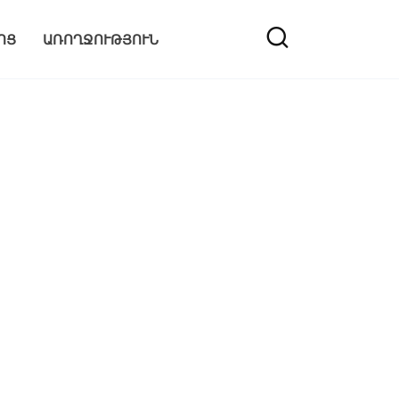
ՈՑ
ԱՌՈՂՋՈՒԹՅՈՒՆ