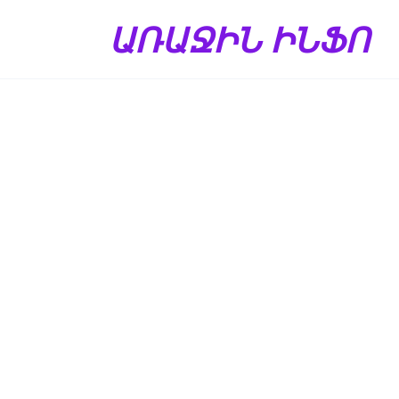
Перейти
ԱՌԱՋԻՆ ԻՆՖՈ
к
содержанию