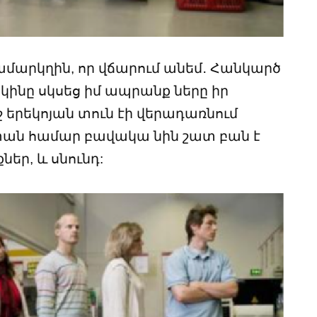
մարկղին, որ վճարում անեմ․ Հանկարծ
կինը սկսեց իմ ապրանք ները իր
շ երեկոյան տուն էի վերադառնում
 տան համար բավակա նին շատ բան է
եր, և սնունդ: