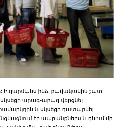
 Ի զարմանս ինձ, բավականին շատ
և սկսեցի արագ-արագ վերցնել
րամարկղին և սկսեցի դատարկել
նցկացնում էր ապրանքներս և դնում մի