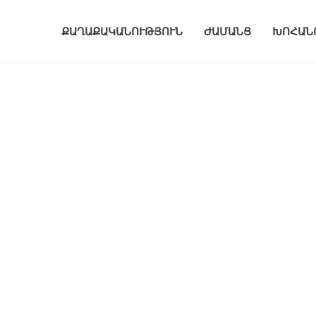
ՔԱՂԱՔԱԿԱՆՈՒԹՅՈՒՆ
ԺԱՄԱՆՑ
ԽՈՀԱՆ