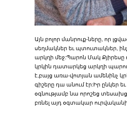
Այն բոլոր մանրուք-ները, որ լցվ
սեղմակներ եւ պտուտակներ, ինչ
արկղի մեջ:Պարոն Մակ Քյիրեսը 
կրկին դատարկեց արկղի պարու
է,բայց առա-վոտյան ամենինչ կր
գիշերը դա անում էր:Իր ընկեր ե
օգնությամբ նա որոշեց տեսախց
բռնել այդ օգտակար ուրվականի