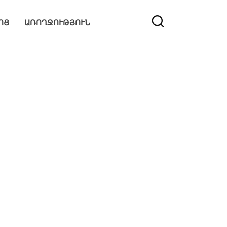
ՈՑ
ԱՌՈՂՋՈՒԹՅՈՒՆ