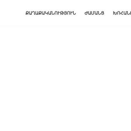
ՔԱՂԱՔԱԿԱՆՈՒԹՅՈՒՆ
ԺԱՄԱՆՑ
ԽՈՀԱՆ