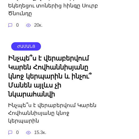
Եկեղեցու տոներից հինգը Սուրբ
Ծնունդը
0
20к.
ԺԱՄԱՆՑ
Ինչպե՞ս է վերաբերվում
Կարեն Հովհաննիսյանը
կնոջ կերպարին և ինչու՞
Մանեն այլևս չի
նկարահանվի
Ինչպե՞ս է վերաբերվում Կարեն
Հովհաննիսյանը կնոջ
կերպարին
0
15.3к.