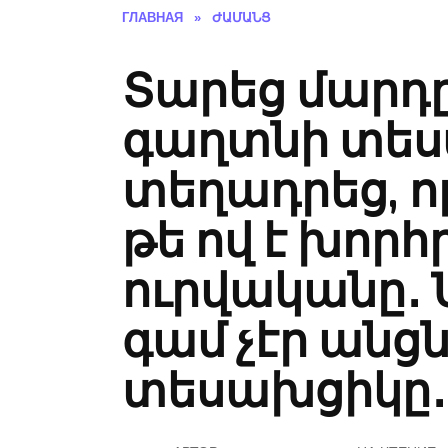
ГЛАВНАЯ
»
ԺԱՄԱՆՑ
Տարեց մարդ
գաղտնի տե
տեղադրեց, ո
թե ով է խոր
ուրվականը․ 
գամ չէր անցն
տեսախցիկը․․