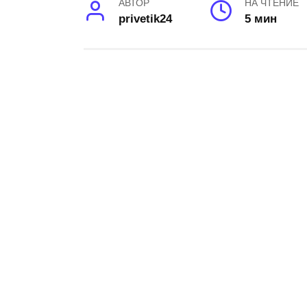
АВТОР
НА ЧТЕНИЕ
privetik24
5 мин