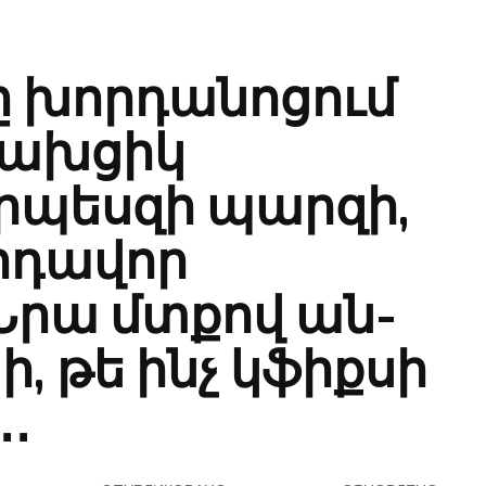
ը խորդանոցում
սախցիկ
րպեսզի պարզի,
հրդավոր
Նրա մտքով ան-
ի, թե ինչ կֆիքսի
․