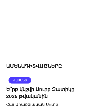
ԱՄԵՆԱԴԻՏՎԱԾՆԵՐԸ
ԺԱՄԱՆՑ
Ե՞րբ կնշվի Սուրբ Զատիկը
2025 թվականին
Հայ Առաքելական Սուրբ