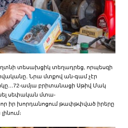
աղտնի տեսախցիկ տեղադրեց, որպեսզի
ւրվականը․ Նրա մտքով ան-գամ չէր
իկը․․․72-ամյա բրիտանացի Սթիվ Մակ
դնել սեփական մտա-
ց,որ իր խորդանոցում թափթփված իրերը
ինում։