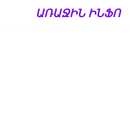
Перейти
ԱՌԱՋԻՆ ԻՆՖՈ
к
содержанию