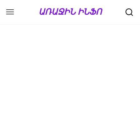
Перейти
ԱՌԱՋԻՆ ԻՆՖՈ
к
содержанию