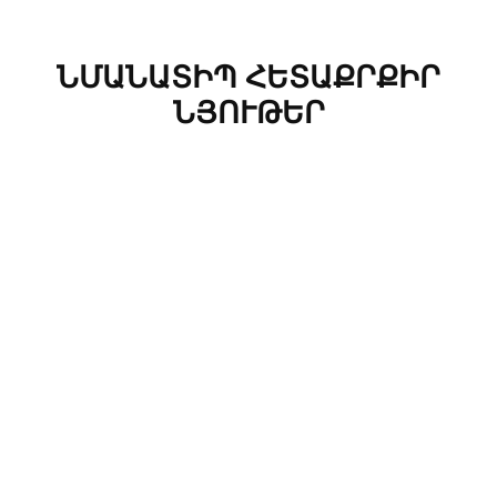
ՆՄԱՆԱՏԻՊ ՀԵՏԱՔՐՔԻՐ
ՆՅՈՒԹԵՐ