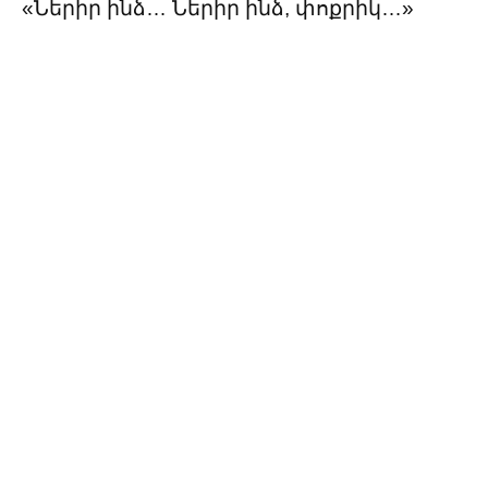
«Ներիր ինձ… Ներիր ինձ, փոքրիկ…»