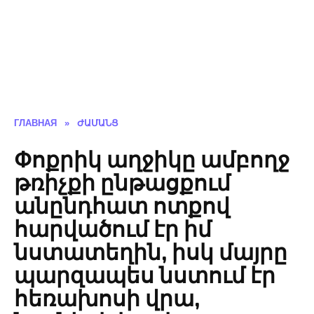
ГЛАВНАЯ
»
ԺԱՄԱՆՑ
Փոքրիկ աղջիկը ամբողջ
թռիչքի ընթացքում
անընդհատ ոտքով
հարվածում էր իմ
նստատեղին, իսկ մայրը
պարզապես նստում էր
հեռախոսի վրա,