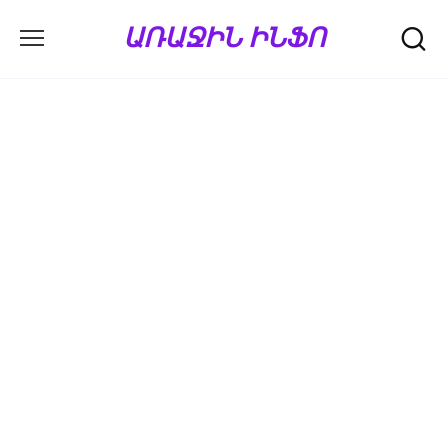
Перейти
ԱՌԱՋԻՆ ԻՆՖՈ
к
содержанию