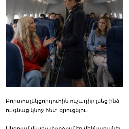
Բորտուղեկցորդուհին ուշադիր լսեց ինձ
ու գնաց կնոջ հետ զրուցելու։
Սկզբում մայրս փորձում էր մեկնաբանել