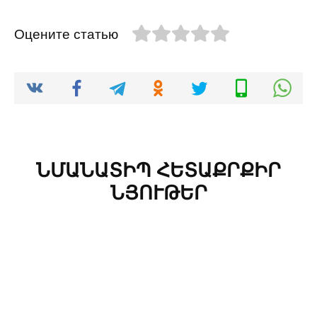
Оцените статью
ՆՄԱՆԱՏԻՊ ՀԵՏԱՔՐՔԻՐ
ՆՅՈՒԹԵՐ