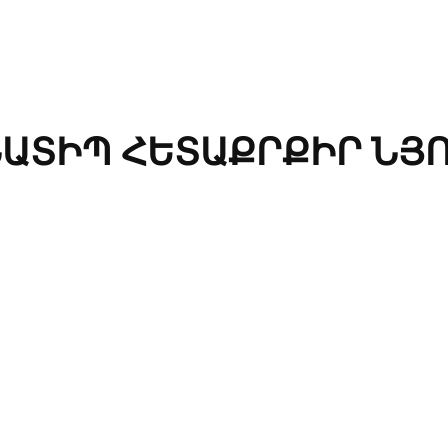
ԱՏԻՊ ՀԵՏԱՔՐՔԻՐ ՆՅ