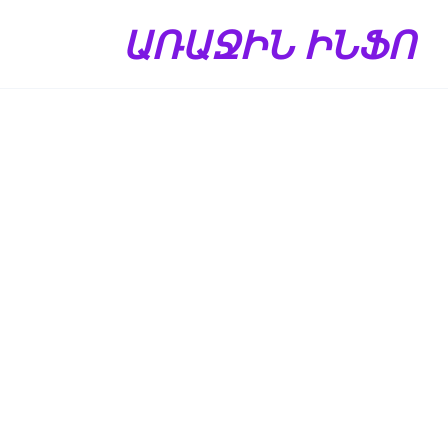
Перейти
ԱՌԱՋԻՆ ԻՆՖՈ
к
содержанию