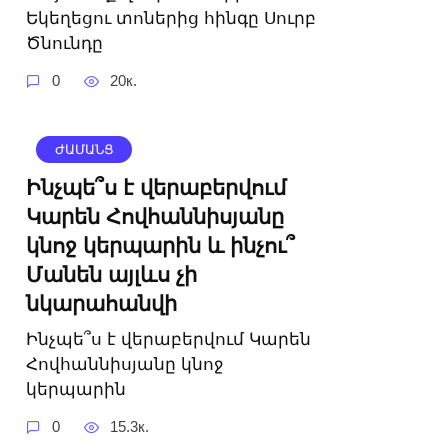
Եկեղեցու տոներից հինգը Սուրբ
Ծնունդը
0
20к.
ԺԱՄԱՆՑ
Ինչպե՞ս է վերաբերվում
Կարեն Հովհաննիսյանը
կնոջ կերպարին և ինչու՞
Մանեն այլևս չի
նկարահանվի
Ինչպե՞ս է վերաբերվում Կարեն
Հովհաննիսյանը կնոջ
կերպարին
0
15.3к.