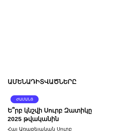
ԱՄԵՆԱԴԻՏՎԱԾՆԵՐԸ
ԺԱՄԱՆՑ
Ե՞րբ կնշվի Սուրբ Զատիկը
2025 թվականին
Հայ Առաքելական Սուրբ