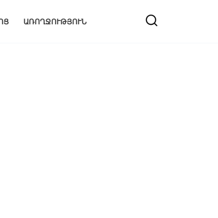
ՈՑ
ԱՌՈՂՋՈՒԹՅՈՒՆ