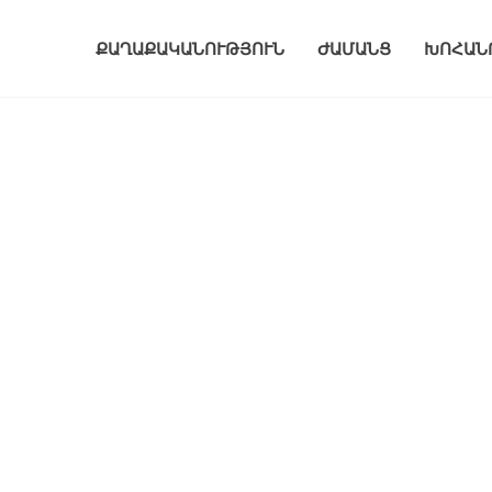
ՔԱՂԱՔԱԿԱՆՈՒԹՅՈՒՆ
ԺԱՄԱՆՑ
ԽՈՀԱՆ