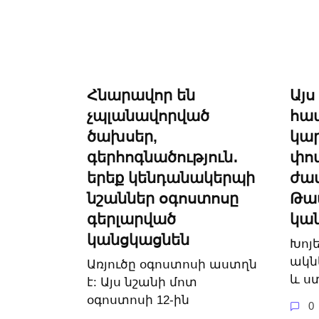
Հնարավոր են
Այս
չպլանավորված
հա
ծախսեր,
կար
գերհոգնածություն․
փոփ
երեք կենդանակերպի
ժամ
նշաններ օգոստոսը
Թա
գերլարված
կա
կանցկացնեն
Խոյ
ակն
Առյուծը օգոստոսի աստղն
և ս
է: Այս նշանի մոտ
օգոստոսի 12-ին
0