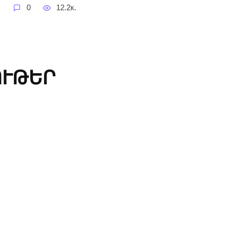
0
12.2к.
ՈՒԹԵՐ