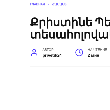
ГЛАВНАЯ
»
ԺԱՄԱՆՑ
Քրիստինե Պե
տեսահոլովակ
АВТОР
НА ЧТЕНИЕ
privetik24
2 мин