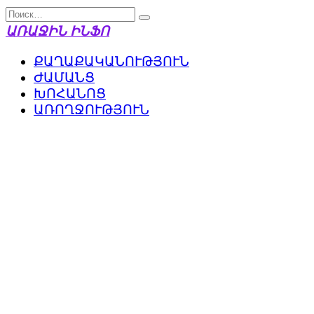
Перейти
Search
к
for:
ԱՌԱՋԻՆ ԻՆՖՈ
содержанию
ՔԱՂԱՔԱԿԱՆՈՒԹՅՈՒՆ
ԺԱՄԱՆՑ
ԽՈՀԱՆՈՑ
ԱՌՈՂՋՈՒԹՅՈՒՆ