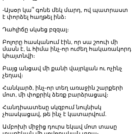
-Այսօր կա՞ գոնե մեկ մարդ, ով պատրաստ
է փորձել հաղթել ինձ։
Դահլիճը սկսեց բզզալ։
Բոլորը հասկանում էին, որ սա շոուի մի
մասն է, և հիմա ինչ-որ ուժեղ հակառակորդ
կհայտնվի։
Բայց անցավ մի քանի վայրկյան ու ոչինչ
չեղավ։
Հանկարծ, ինչ-որ տեղ առաջին շարքերի
մոտ, մի փոքրիկ ձեռք բարձրացավ։
Հանդիսատեսը սկզբում նույնիսկ
չհասկացավ, թե ինչ է կատարվում.
Ամբոխի միջից դուրս եկավ մոտ տասը
տարեկան մի սովորական տղա։