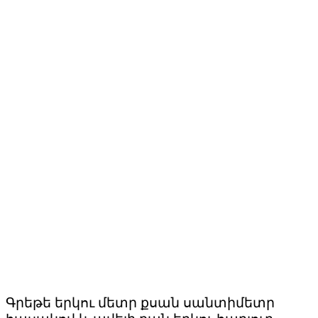
Գրեթե երկու մետր քսան սանտիմետր