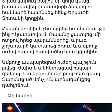
Տղան կտրուկ քայլով մի կողմ գնաց,
խուսանավեց դատավորի ձեռքից ու
հանկարծ հայտնվեց հենց Երկաթե
Տիտանի կողքին։
Հսկան նույնիսկ չհասցրեց հասկանալ, թե
ինչ է կատարվում։ Ռայանը ցատկեց, մի
ոտքով հրեց պարաններից, արագ
շրջադարձ կատարեց օդում և ամբողջ
ուժով ոտքով հարվածեց նրա կզակին։
Ամբողջ ասպարեզում ուժեղ պայթյուն
լսվեց: Ժպիտն անհետացավ հսկայի
դեմքից։ Նա երկու ծանր քայլ հետ գնաց։
Զարմացած մռնչյուն արձագանքեց
դահլիճում։
— Չի կարող…