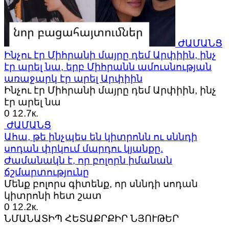
ԺԱՄԱՆՑ
Ինչու էր Միհրանի մայրը դեմ Արփիին, ինչ
էր արել նա, երբ Միհրանն ամուսնության
առաջարկ էր արել Արփիին
Ինչու էր Միհրանի մայրը դեմ Արփիին, ինչ
էր արել նա
0
12.7к.
ԺԱՄԱՆՑ
Ահա, թե ինչպես են կիտրոնն ու սննդի
սոդան փրկում մարդու կյանքը.
Ժամանակն է, որ բոլորն իմանան
ճշմարտությունը
Մենք բոլորս գիտենք, որ սննդի սոդան
կիտրոնի հետ շատ
0
12.2к.
ՆՄԱՆԱՏԻՊ ՀԵՏԱՔՐՔԻՐ ՆՅՈՒԹԵՐ