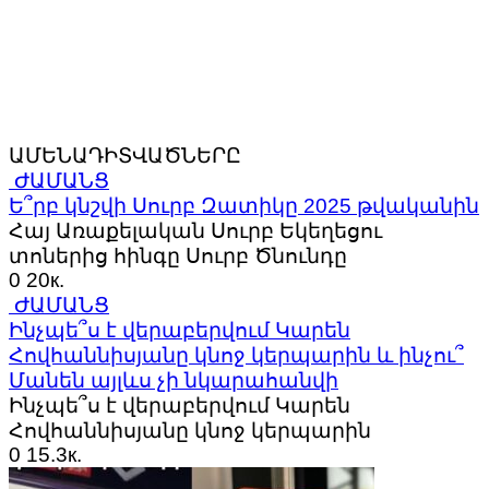
ԱՄԵՆԱԴԻՏՎԱԾՆԵՐԸ
ԺԱՄԱՆՑ
Ե՞րբ կնշվի Սուրբ Զատիկը 2025 թվականին
Հայ Առաքելական Սուրբ Եկեղեցու
տոներից հինգը Սուրբ Ծնունդը
0
20к.
ԺԱՄԱՆՑ
Ինչպե՞ս է վերաբերվում Կարեն
Հովհաննիսյանը կնոջ կերպարին և ինչու՞
Մանեն այլևս չի նկարահանվի
Ինչպե՞ս է վերաբերվում Կարեն
Հովհաննիսյանը կնոջ կերպարին
0
15.3к.