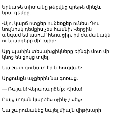
Երկաթե տիտանը թեքվեց գրեթե մինչև
նրա դեմքը:
-Այո, կարճ ոտքեր ու ձեռքեր ունես։ Դու
նույնիսկ դեմքիս չես հասնի։ Վերջին
անգամ եմ ասում՝ հեռացիր, իմ ժամանակն
ու նյարդերը մի՛ խլիր։
Այդ պահին տեսախցիկները ռինգի մոտ մի
կնոջ են ցույց տվել։
Նա շատ գունատ էր և հուզված։
Արցունքն աչքերին նա գոռաց.
— Ռայան! Վերադարձե՛ք։ Հիմա!
Բայց տղան կարծես ոչինչ չլսեց։
Նա շարունակեց նայել միայն վիթխարի