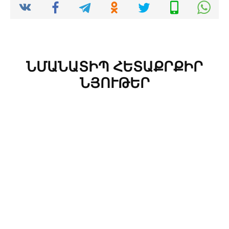
ՆՄԱՆԱՏԻՊ ՀԵՏԱՔՐՔԻՐ
ՆՅՈՒԹԵՐ