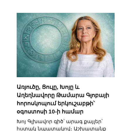
Առյուծը, Ցուլը, Խոյը և
Աղեղնավորը Թամարա Գլոբայի
հորոսկոպում երկուշաբթի՝
օգոստոսի 10-ի համար
Խոյ Գլխավոր գիծ՝ արագ քայլեր՝
հստակ նպատակով։ Աշխատանք