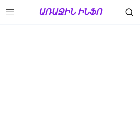
Перейти
ԱՌԱՋԻՆ ԻՆՖՈ
к
содержанию