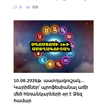
0
835
10․08․2026թ․ աստղագուշակ․․․
Կարիճներ՝ պրոֆեսիանալ աճի
մեծ հեռանկարների օր է Ձեզ
համար