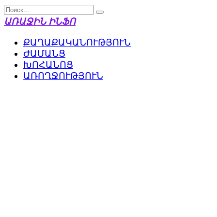
Перейти
Search
к
for:
ԱՌԱՋԻՆ ԻՆՖՈ
содержанию
ՔԱՂԱՔԱԿԱՆՈՒԹՅՈՒՆ
ԺԱՄԱՆՑ
ԽՈՀԱՆՈՑ
ԱՌՈՂՋՈՒԹՅՈՒՆ