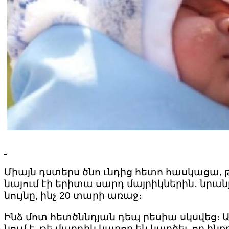
Միայն դստերս ծնո ւնդից հետո հասկացա, թ
նայում էի երիտա սարդ մայրիկներին․ նրանք
նույնը, ինչ 20 տարի առաջ։
Ինձ մոտ հետծննդյան դեպ րեսիա սկսվեց։ Ամո
նում է, թե մարդիկ կարող են կարծել, որ 