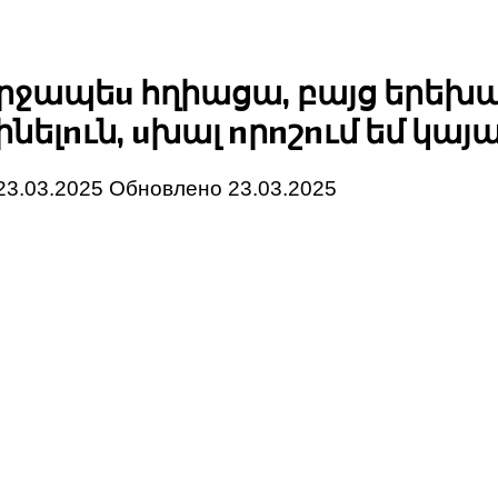
երջապեu հղիացա, բայց երեխա
ելnւն, uխալ nրnշnւմ եմ կայաց
23.03.2025
Обновлено
23.03.2025