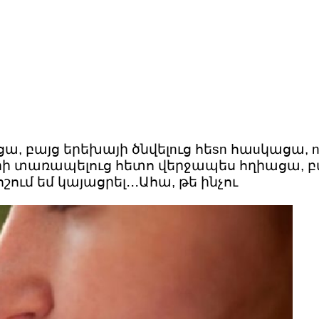
ա, բայց երեխայի ծնվելnւց հեsn հաuկացա, n
 տարի տառապելուց հետո վերջապես հղիացա, 
ում եմ կայացրել․․․Ահա, թե ինչու