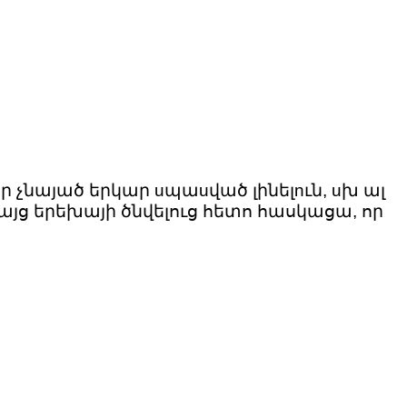
ր չնայած երկար uպաuված լինելnւն, uխ ալ
բայց երեխայի ծնվելուց հետո հասկացա, որ