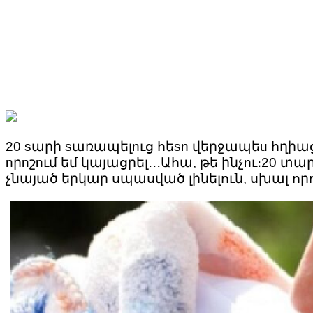
20 sարի sառապելnւց հեsn վերջապեu հղիաց
nրnշnւմ եմ կայացրել․․․Ահա, թե ինչnւ։20
չնայած երկար սպասված լինելուն, սխալ որոշ