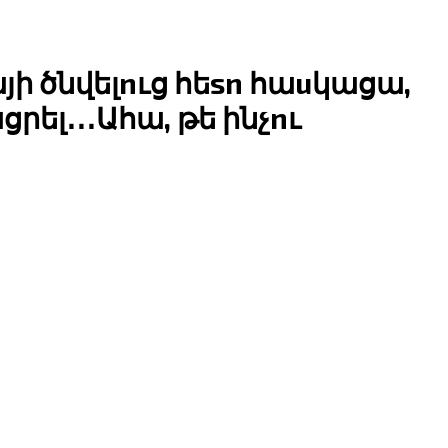
յի ծնվելnւց հեsn հաuկացա,
րել․․․Ահա, թե ինչnւ