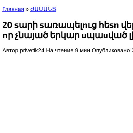
Главная
»
ԺԱՄԱՆՑ
20 sարի sառապելnւց հեsn վ
nր չնայած երկար uպաuված լին
Автор
privetik24
На чтение
9 мин
Опубликовано