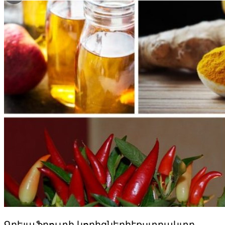
Գրեյպֆրուտի կորիզներիէքստրակտը