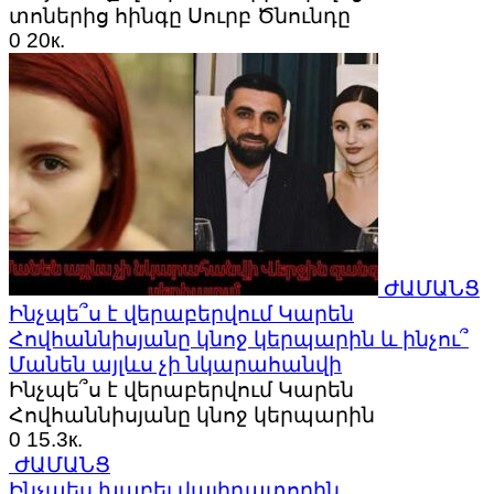
տոներից հինգը Սուրբ Ծնունդը
0
20к.
ԺԱՄԱՆՑ
Ինչպե՞ս է վերաբերվում Կարեն
Հովհաննիսյանը կնոջ կերպարին և ինչու՞
Մանեն այլևս չի նկարահանվի
Ինչպե՞ս է վերաբերվում Կարեն
Հովհաննիսյանը կնոջ կերպարին
0
15.3к.
ԺԱՄԱՆՑ
Ինչպես խաբել վալիդատորին․