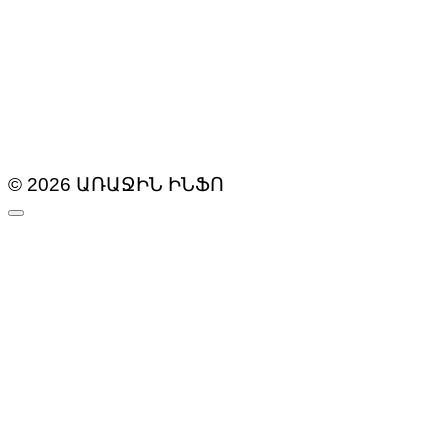
© 2026 ԱՌԱՋԻՆ ԻՆՖՈ