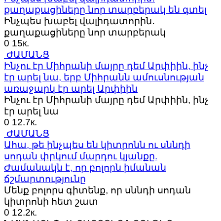
քաղաքացիները նոր տարբերակ են գտել
Ինչպես խաբել վալիդատորին․
քաղաքացիները նոր տարբերակ
0
15к.
ԺԱՄԱՆՑ
Ինչու էր Միհրանի մայրը դեմ Արփիին, ինչ
էր արել նա, երբ Միհրանն ամուսնության
առաջարկ էր արել Արփիին
Ինչու էր Միհրանի մայրը դեմ Արփիին, ինչ
էր արել նա
0
12.7к.
ԺԱՄԱՆՑ
Ահա, թե ինչպես են կիտրոնն ու սննդի
սոդան փրկում մարդու կյանքը.
Ժամանակն է, որ բոլորն իմանան
ճշմարտությունը
Մենք բոլորս գիտենք, որ սննդի սոդան
կիտրոնի հետ շատ
0
12.2к.