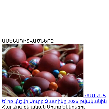
ԱՄԵՆԱԴԻՏՎԱԾՆԵՐԸ
ԺԱՄԱՆՑ
Ե՞րբ կնշվի Սուրբ Զատիկը 2025 թվականին
Հայ Առաքելական Սուրբ Եկեղեցու