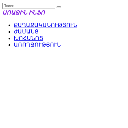
Перейти
Search
к
for:
ԱՌԱՋԻՆ ԻՆՖՈ
содержанию
ՔԱՂԱՔԱԿԱՆՈՒԹՅՈՒՆ
ԺԱՄԱՆՑ
ԽՈՀԱՆՈՑ
ԱՌՈՂՋՈՒԹՅՈՒՆ