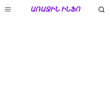
Перейти
ԱՌԱՋԻՆ ԻՆՖՈ
к
содержанию