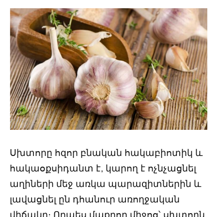
Սխտորը հզոր բնական հակաբիոտիկ և
հակաօքսիդանտ է, կարող է ոչնչացնել
աղիների մեջ առկա պարազիտներին և
լավացնել ըն դհանուր առողջական
վիճակը։ Որպես մաքրող միջոց՝ սխտորն