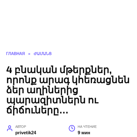
ГЛАВНАЯ
»
ԺԱՄԱՆՑ
4 բնական մթերքներ,
որոնք արագ կհեռացնեն
ձեր աղիներից
պարազիտներն ու
ճիճուները․․․
АВТОР
НА ЧТЕНИЕ
privetik24
9 мин