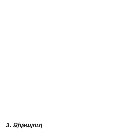
3․ Ձիթայուղ