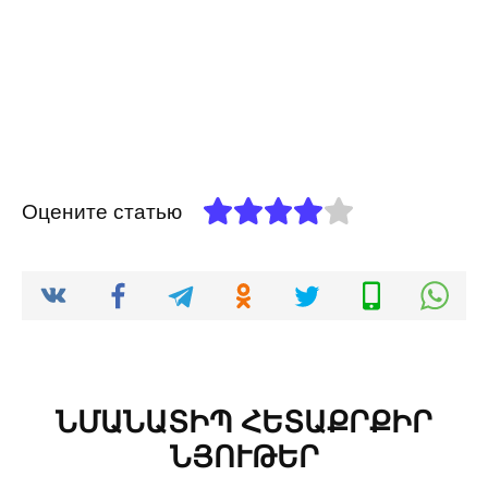
Оцените статью
ՆՄԱՆԱՏԻՊ ՀԵՏԱՔՐՔԻՐ
ՆՅՈՒԹԵՐ