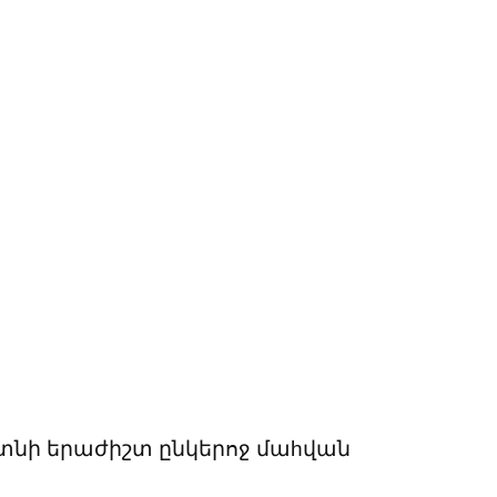
յտնի երաժիշտ ընկերոջ մաhվան