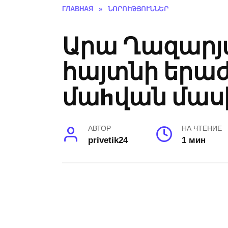
ГЛАВНАЯ
»
ՆՈՐՈՒԹՅՈՒՆՆԵՐ
Արա Ղազարյա
հայտնի երաժ
մաhվան մաս
АВТОР
НА ЧТЕНИЕ
privetik24
1 мин