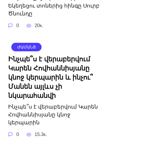
Եկեղեցու տոներից հինգը Սուրբ
Ծնունդը
0
20к.
ԺԱՄԱՆՑ
Ինչպե՞ս է վերաբերվում
Կարեն Հովհաննիսյանը
կնոջ կերպարին և ինչու՞
Մանեն այլևս չի
նկարահանվի
Ինչպե՞ս է վերաբերվում Կարեն
Հովհաննիսյանը կնոջ
կերպարին
0
15.3к.