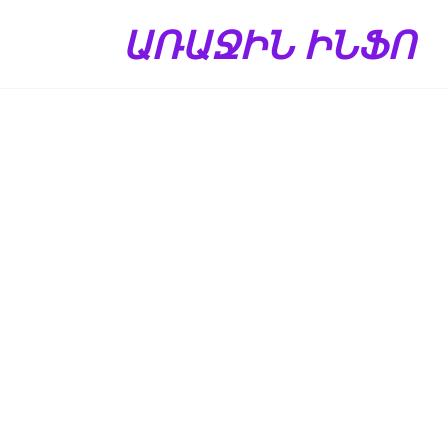
Перейти
ԱՌԱՋԻՆ ԻՆՖՈ
к
содержанию