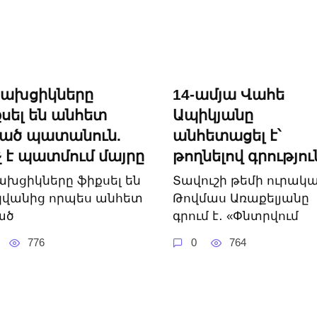
սախցիկները
14-ամյա Վահե
սել են անհետ
Ապիկյանը
րած պատանուն.
անհետացել է՝
չ է պատմում մայրը
թողնելով գրությու
ախցիկները ֆիքսել են
Տավուշի թեմի ուրակ
կվանից որպես անհետ
Թովմաս Առաքելյանը
ած
գրում է․ «Փնտրվում
776
0
764