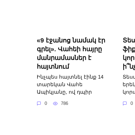
«9 էջանոց նամակ էր
Տե
գրել». Վահեի հայրը
ֆիք
մանրամասներ է
կո
հայտնում
ի՞ն
Ինչպես հայտնել էինք 14
Տես
տարեկան Վահե
երե
Ապիկյանը, ով դպիր
կոր
0
786
0