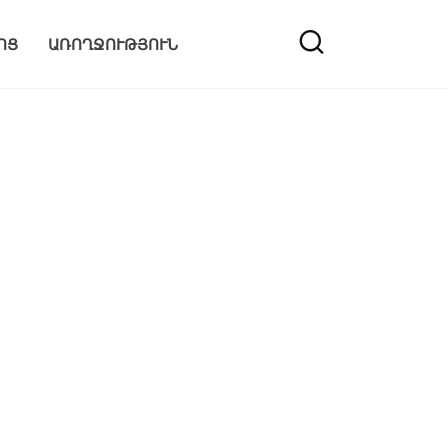
ՈՑ
ԱՌՈՂՋՈՒԹՅՈՒՆ