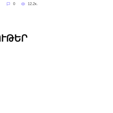
0
12.2к.
ՈՒԹԵՐ