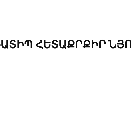
ԱՏԻՊ ՀԵՏԱՔՐՔԻՐ ՆՅ