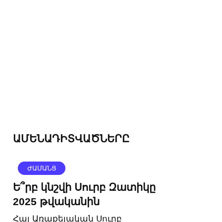
ԱՄԵՆԱԴԻՏՎԱԾՆԵՐԸ
ԺԱՄԱՆՑ
Ե՞րբ կնշվի Սուրբ Զատիկը
2025 թվականին
Հայ Առաքելական Սուրբ