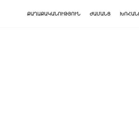
ՔԱՂԱՔԱԿԱՆՈՒԹՅՈՒՆ
ԺԱՄԱՆՑ
ԽՈՀԱՆ