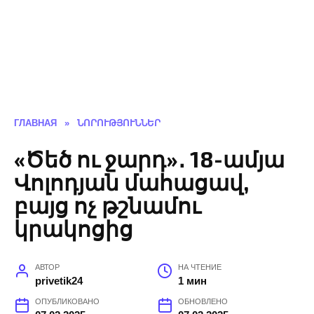
ГЛАВНАЯ
»
ՆՈՐՈՒԹՅՈՒՆՆԵՐ
«Ծեծ ու ջարդ»․ 18-ամյա
Վոլոդյան մահացավ,
բայց ոչ թշնամու
կրակոցից
АВТОР
НА ЧТЕНИЕ
privetik24
1 мин
ОПУБЛИКОВАНО
ОБНОВЛЕНО