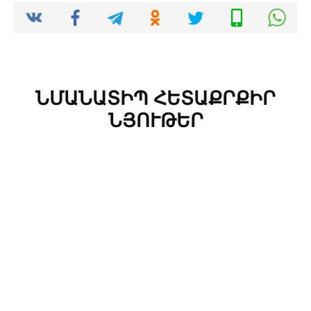
ՆՄԱՆԱՏԻՊ ՀԵՏԱՔՐՔԻՐ
ՆՅՈՒԹԵՐ