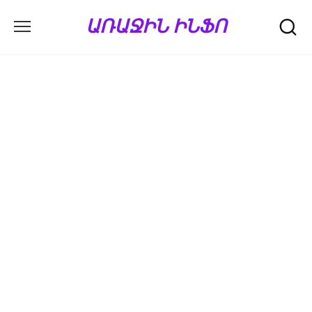
Перейти
ԱՌԱՋԻՆ ԻՆՖՈ
к
содержанию