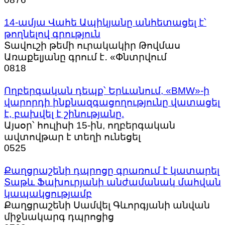
14-ամյա Վահե Ապիկյանը անհետացել է՝
թողնելով գրություն
Տավուշի թեմի ուրակակիր Թովմաս
Առաքելյանը գրում է․ «Փնտրվում
0
818
Ողբերգական դեպք՝ Երևանում, «BMW»-ի
վարորդի ինքնազգացողությունը վատացել
է, բախվել է շինությանը.
Այսօր՝ հուլիսի 15-ին, ողբերգական
ավտովթար է տեղի ունեցել
0
525
Քաղցրաշենի դպրոցը գրառում է կատարել
Տաթև Ֆախուրյանի անժամանակ մահվան
կապակցությամբ
Քաղցրաշենի Սամվել Գևորգյանի անվան
միջնակարգ դպրոցից