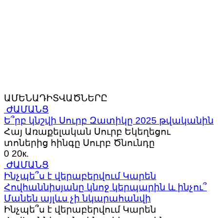
ԱՄԵՆԱԴԻՏՎԱԾՆԵՐԸ
ԺԱՄԱՆՑ
Ե՞րբ կնշվի Սուրբ Զատիկը 2025 թվականին
Հայ Առաքելական Սուրբ Եկեղեցու
տոներից հինգը Սուրբ Ծնունդը
0
20к.
ԺԱՄԱՆՑ
Ինչպե՞ս է վերաբերվում Կարեն
Հովհաննիսյանը կնոջ կերպարին և ինչու՞
Մանեն այլևս չի նկարահանվի
Ինչպե՞ս է վերաբերվում Կարեն