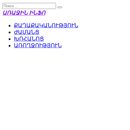
Перейти
Search
к
for:
ԱՌԱՋԻՆ ԻՆՖՈ
содержанию
ՔԱՂԱՔԱԿԱՆՈՒԹՅՈՒՆ
ԺԱՄԱՆՑ
ԽՈՀԱՆՈՑ
ԱՌՈՂՋՈՒԹՅՈՒՆ