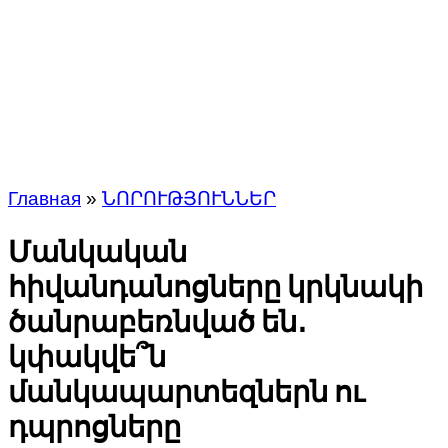
Главная
»
ՆՈՐՈՒԹՅՈՒՆՆԵՐ
Մանկական
հիվանդանոցները կրկնակի
ծանրաբեռնված են․
կփակվե՞ն
մանկապարտեզներն ու
դպրոցները