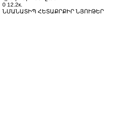
0
12.2к.
ՆՄԱՆԱՏԻՊ ՀԵՏԱՔՐՔԻՐ ՆՅՈՒԹԵՐ