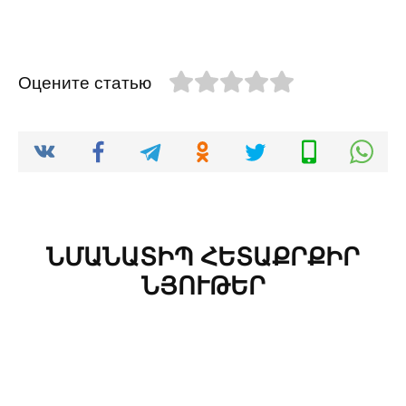
Оцените статью
ՆՄԱՆԱՏԻՊ ՀԵՏԱՔՐՔԻՐ
ՆՅՈՒԹԵՐ