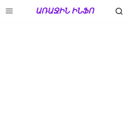
Перейти
ԱՌԱՋԻՆ ԻՆՖՈ
к
содержанию