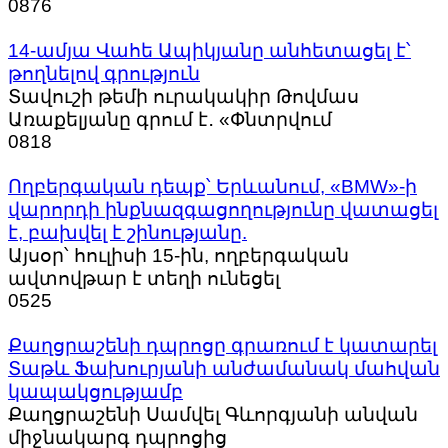
0
876
14-ամյա Վահե Ապիկյանը անհետացել է՝
թողնելով գրություն
Տավուշի թեմի ուրակակիր Թովմաս
Առաքելյանը գրում է․ «Փնտրվում
0
818
Ողբերգական դեպք՝ Երևանում, «BMW»-ի
վարորդի ինքնազգացողությունը վատացել
է, բախվել է շինությանը.
Այսօր՝ հուլիսի 15-ին, ողբերգական
ավտովթար է տեղի ունեցել
0
525
Քաղցրաշենի դպրոցը գրառում է կատարել
Տաթև Ֆախուրյանի անժամանակ մահվան
կապակցությամբ
Քաղցրաշենի Սամվել Գևորգյանի անվան
միջնակարգ դպրոցից