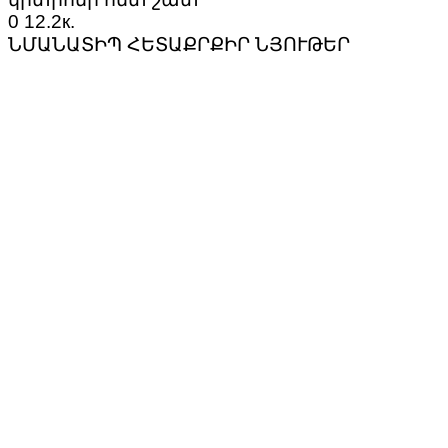
0
12.2к.
ՆՄԱՆԱՏԻՊ ՀԵՏԱՔՐՔԻՐ ՆՅՈՒԹԵՐ