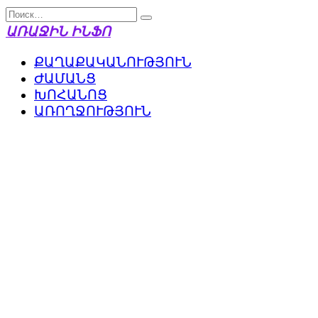
Перейти
Search
к
for:
ԱՌԱՋԻՆ ԻՆՖՈ
содержанию
ՔԱՂԱՔԱԿԱՆՈՒԹՅՈՒՆ
ԺԱՄԱՆՑ
ԽՈՀԱՆՈՑ
ԱՌՈՂՋՈՒԹՅՈՒՆ