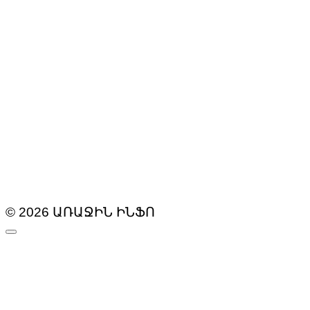
© 2026 ԱՌԱՋԻՆ ԻՆՖՈ