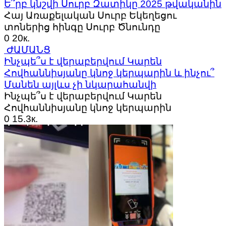
Ե՞րբ կնշվի Սուրբ Զատիկը 2025 թվականին
Հայ Առաքելական Սուրբ Եկեղեցու
տոներից հինգը Սուրբ Ծնունդը
0
20к.
ԺԱՄԱՆՑ
Ինչպե՞ս է վերաբերվում Կարեն
Հովհաննիսյանը կնոջ կերպարին և ինչու՞
Մանեն այլևս չի նկարահանվի
Ինչպե՞ս է վերաբերվում Կարեն
Հովհաննիսյանը կնոջ կերպարին
0
15.3к.