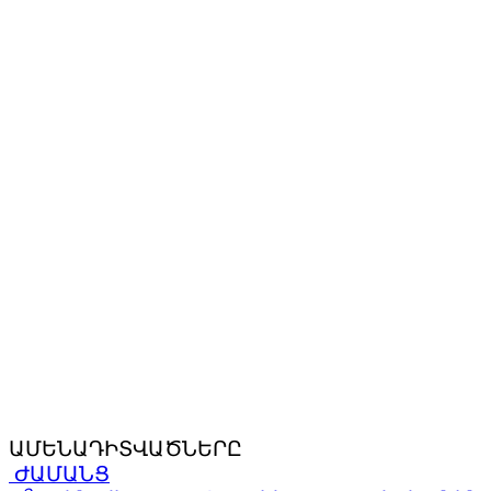
ԱՄԵՆԱԴԻՏՎԱԾՆԵՐԸ
ԺԱՄԱՆՑ