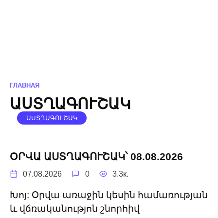
ГЛАВНАЯ
ԱՍՏՂԱԳՈՒՇԱԿ
ԱՍՏՂԱԳՈՒՇԱԿ
ՕՐՎԱ ԱՍՏՂԱԳՈՒՇԱԿ՝ 08.08.2026
07.08.2026
0
3.3к.
Խոյ: Օրվա առաջին կեսին համառության
և վճռականությոն շնորհիվ