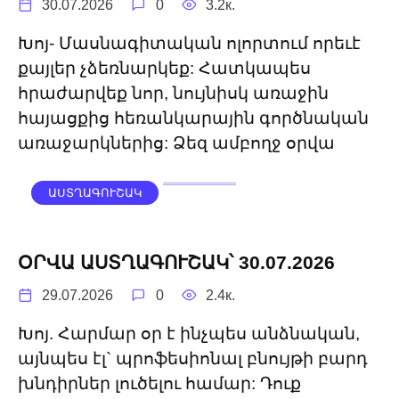
30.07.2026
0
3.2к.
Խոյ- Մասնագիտական ոլորտում որեւէ
քայլեր չձեռնարկեք: Հատկապես
հրաժարվեք նոր, նույնիսկ առաջին
հայացքից հեռանկարային գործնական
առաջարկներից: Ձեզ ամբողջ օրվա
ԱՍՏՂԱԳՈՒՇԱԿ
ՕՐՎԱ ԱՍՏՂԱԳՈՒՇԱԿ՝ 30.07.2026
29.07.2026
0
2.4к.
Խոյ. Հարմար օր է ինչպես անձնական,
այնպես էլ` պրոֆեսիոնալ բնույթի բարդ
խնդիրներ լուծելու համար: Դուք