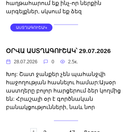
հաղթահարում եք ինչ-որ ներքին
արգելքներ, սկսում եք ձեզ
ԱՍՏՂԱԳՈՒՇԱԿ
ՕՐՎԱ ԱՍՏՂԱԳՈՒՇԱԿ՝ 29.07.2026
28.07.2026
0
2.5к.
Խոյ: Շատ ջանքեր չեն պահանջվի
հաջողության հասնելու համար:Այսօր
աստղերը բոլոր հարցերում ձեր կողմից
են: Հրաշալի օր է գործնական
բանակցությունների, նաև նոր