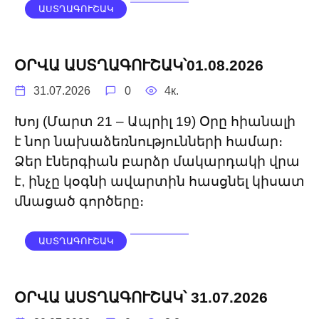
ԱՍՏՂԱԳՈՒՇԱԿ
ՕՐՎԱ ԱՍՏՂԱԳՈՒՇԱԿ՝01.08.2026
31.07.2026
0
4к.
Խոյ (Մարտ 21 – Ապրիլ 19) ​Օրը հիանալի
է նոր նախաձեռնությունների համար։
Ձեր էներգիան բարձր մակարդակի վրա
է, ինչը կօգնի ավարտին հասցնել կիսատ
մնացած գործերը։
ԱՍՏՂԱԳՈՒՇԱԿ
ՕՐՎԱ ԱՍՏՂԱԳՈՒՇԱԿ՝ 31.07.2026