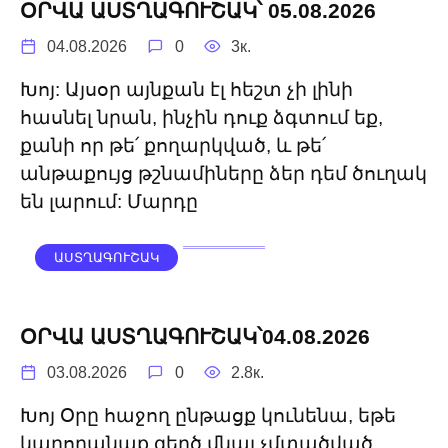
ՕՐՎԱ ԱՍՏՂԱԳՈՒՇԱԿ՝ 05.08.2026
04.08.2026
0
3к.
Խոյ: Այսօր այնքան էլ հեշտ չի լինի
հասնել նրան, ինչին դուք ձգտում եք,
քանի որ թե՛ քողարկված, և թե՛
անթաքույց թշնամիները ձեր դեմ ծուղակ
են լարում: Մարդը
ԱՍՏՂԱԳՈՒՇԱԿ
ՕՐՎԱ ԱՍՏՂԱԳՈՒՇԱԿ՝04.08.2026
03.08.2026
0
2.8к.
Խոյ Օրը հաջող ընթացք կունենա, եթե
կարողանաք զերծ մնալ չմտածված