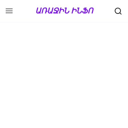
Перейти
ԱՌԱՋԻՆ ԻՆՖՈ
к
содержанию