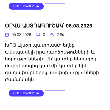
ԱՍՏՂԱԳՈՒՇԱԿ
ՕՐՎԱ ԱՍՏՂԱԳՈՒՇԱԿ՝ 06.08.2026
05.08.2026
0
2.8к.
ԽՈՅ Այսօր պատրաստ եղեք
անսպասելի իրադարձությունների և
նորությունների: Մի՛ կառչեք հեռացող
մարդկանցից կամ մի՛ կառչեք հին
գաղափարներից. փոփոխությունների
ժամանակն
ԱՍՏՂԱԳՈՒՇԱԿ