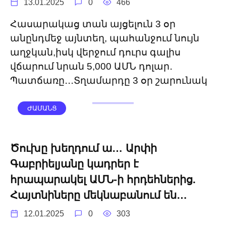
13.01.2025
0
466
Հասարակաց տան այցելուն 3 օր
անընդմեջ այնտեղ, պահանջում նույն
աղջկան,իսկ վերջում դուրս գալիս
վճարում նրան 5,000 ԱՄՆ դոլար․
Պատճառը․․․Տղամարդը 3 օր շարունակ
ԺԱՄԱՆՑ
Ծուխը խեղդում ա… Արփի
Գաբրիելյանը կադրեր է
հրապարակել ԱՄՆ-ի հրդեհներից.
Հայտնիները մեկնաբանում են…
12.01.2025
0
303