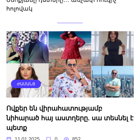
հոլովակ
ԺԱՄԱՆՑ
Ովքեր են վիրահատությամբ
նիհարած հայ աստղերը. սա տեսնել է
պետք
11.01.2025
0
852