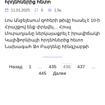
հրդեհներից հետո
11.01.2025
0
1.5к.
Լոս Անջելեսում զոհերի թիվը հասել է 10-ի
Հրաշքով ենք փրկվել… Հրաչ
Մուրադյանը ներկայացրել է իրավիճակի
Կալիֆորնիայի հրդեհներից հետո
Նախագահ Ջո Բայդենը հինգշաբթի
Пагинация
Назад
1
…
435
436
437
…
записей
445
Далее