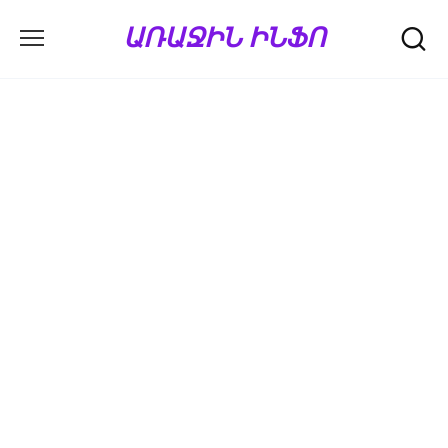
Перейти
ԱՌԱՋԻՆ ԻՆՖՈ
к
содержанию