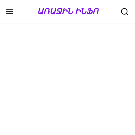
Перейти
ԱՌԱՋԻՆ ԻՆՖՈ
к
содержанию