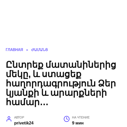
ГЛАВНАЯ
»
ԺԱՄԱՆՑ
Ընտրեք մատանիներից
մեկը, և ստացեք
հաղորդագրություն Ձեր
կյանքի և արարքների
համար․․․
АВТОР
НА ЧТЕНИЕ
privetik24
9 мин