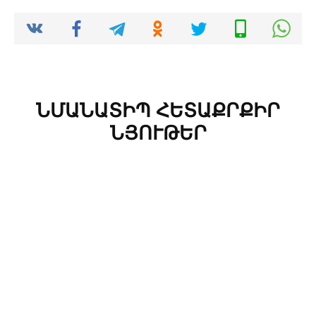
ՆՄԱՆԱՏԻՊ ՀԵՏԱՔՐՔԻՐ
ՆՅՈՒԹԵՐ