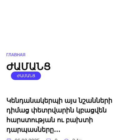
ГЛАВНАЯ
ԺԱՄԱՆՑ
ԺԱՄԱՆՑ
Կենդանակերպի այս նշանների
դիմաց փետրվարին կբացվեն
հարստության ու բախտի
դարպասները․․․