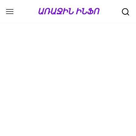
Перейти
ԱՌԱՋԻՆ ԻՆՖՈ
к
содержанию