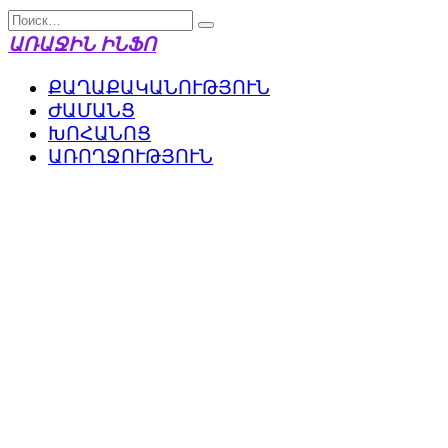
Перейти
Search
к
for:
ԱՌԱՋԻՆ ԻՆՖՈ
содержанию
ՔԱՂԱՔԱԿԱՆՈՒԹՅՈՒՆ
ԺԱՄԱՆՑ
ԽՈՀԱՆՈՑ
ԱՌՈՂՋՈՒԹՅՈՒՆ