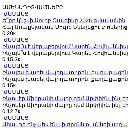
ԱՄԵՆԱԴԻՏՎԱԾՆԵՐԸ
ԺԱՄԱՆՑ
Ե՞րբ կնշվի Սուրբ Զատիկը 2025 թվականին
Հայ Առաքելական Սուրբ Եկեղեցու տոներից 
0
20к.
ԺԱՄԱՆՑ
Ինչպե՞ս է վերաբերվում Կարեն Հովհաննիսյ
Ինչպե՞ս է վերաբերվում Կարեն Հովհաննիս
0
15.3к.
ԺԱՄԱՆՑ
Ինչպես խաբել վալիդատորին․ քաղաքացին
Ինչպես խաբել վալիդատորին․ քաղաքացին
0
15к.
ԺԱՄԱՆՑ
Ինչու էր Միհրանի մայրը դեմ Արփիին, ինչ 
Ինչու էր Միհրանի մայրը դեմ Արփիին, ինչ է
0
12.7к.
ԺԱՄԱՆՑ
Ահա, թե ինչպես են կիտրոնն ու սննդի սոդ