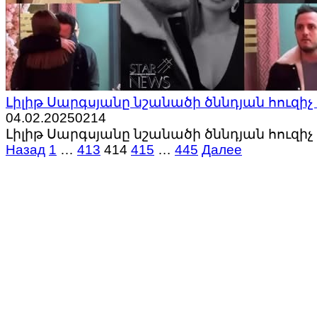
Լիլիթ Սարգսյանը նշանածի ծննդյան հուզիչ
04.02.2025
0
214
Լիլիթ Սարգսյանը նշանածի ծննդյան հուզիչ
Пагинация
Назад
1
…
413
414
415
…
445
Далее
записей